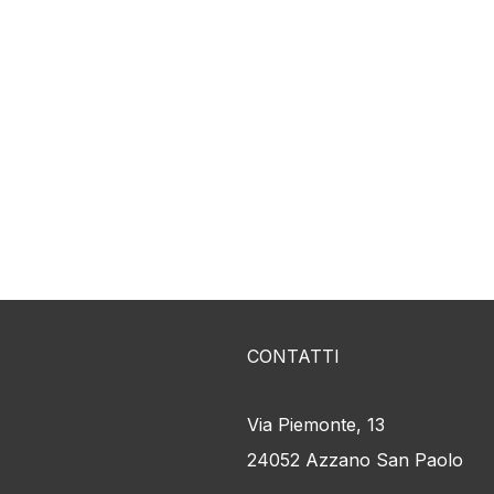
 siamo
Progetti
Work in Progress
Portf
CONTATTI
Via Piemonte, 13
24052 Azzano San Paolo