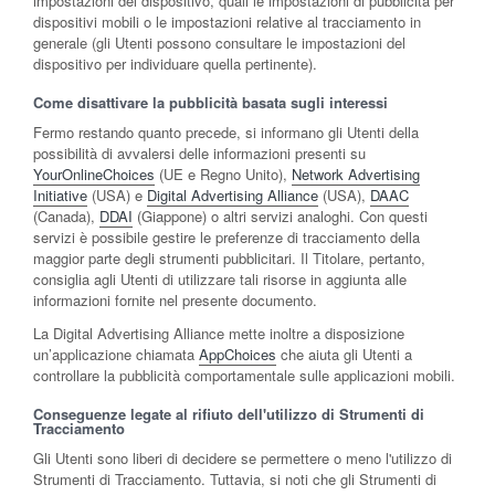
impostazioni del dispositivo, quali le impostazioni di pubblicità per
dispositivi mobili o le impostazioni relative al tracciamento in
generale (gli Utenti possono consultare le impostazioni del
dispositivo per individuare quella pertinente).
Come disattivare la pubblicità basata sugli interessi
Fermo restando quanto precede, si informano gli Utenti della
possibilità di avvalersi delle informazioni presenti su
YourOnlineChoices
(UE e Regno Unito),
Network Advertising
Initiative
(USA) e
Digital Advertising Alliance
(USA),
DAAC
(Canada),
DDAI
(Giappone) o altri servizi analoghi. Con questi
servizi è possibile gestire le preferenze di tracciamento della
maggior parte degli strumenti pubblicitari. Il Titolare, pertanto,
consiglia agli Utenti di utilizzare tali risorse in aggiunta alle
informazioni fornite nel presente documento.
La Digital Advertising Alliance mette inoltre a disposizione
un’applicazione chiamata
AppChoices
che aiuta gli Utenti a
controllare la pubblicità comportamentale sulle applicazioni mobili.
Conseguenze legate al rifiuto dell'utilizzo di Strumenti di
Tracciamento
Gli Utenti sono liberi di decidere se permettere o meno l'utilizzo di
Strumenti di Tracciamento. Tuttavia, si noti che gli Strumenti di